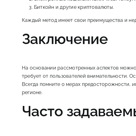
Биткойн и другие криптовалюты.
Каждый метод имеет свои преимущества и недо
Заключение
На основании рассмотренных аспектов можно с
требует от пользователей внимательности. Ос
Всегда помните о мерах предосторожности, иг
регионе.
Часто задаваем