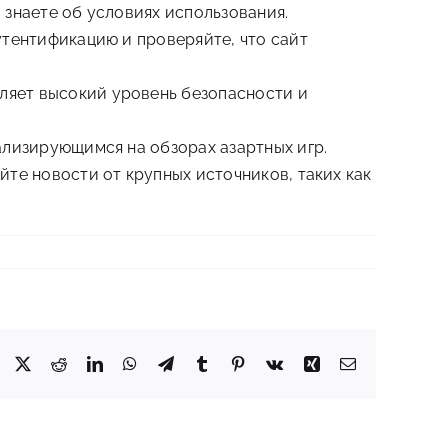
о знаете об условиях использования.
тентификацию и проверяйте, что сайт
ляет высокий уровень безопасности и
ализирующимся на обзорах азартных игр.
те новости от крупных источников, таких как
Facebook
X
Reddit
LinkedIn
WhatsApp
Telegram
Tumblr
Pinterest
Vk
Xing
Email