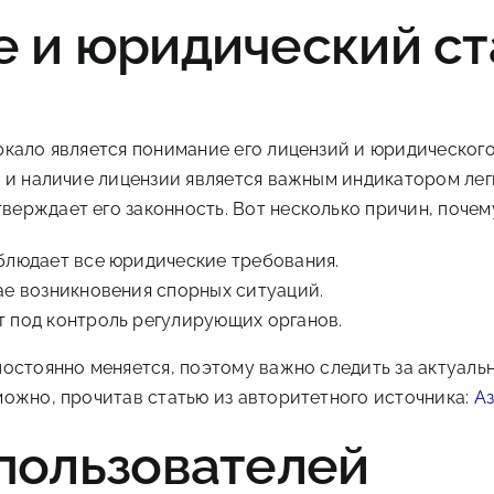
 и юридический ст
ркало является понимание его лицензий и юридического
, и наличие лицензии является важным индикатором лег
ерждает его законность. Вот несколько причин, почем
блюдает все юридические требования.
ае возникновения спорных ситуаций.
т под контроль регулирующих органов.
постоянно меняется, поэтому важно следить за актуаль
можно, прочитав статью из авторитетного источника:
Аз
пользователей