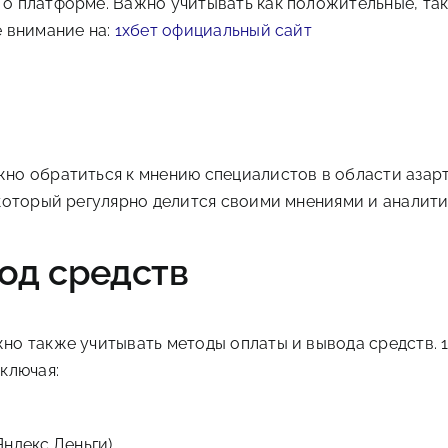
о платформе. Важно учитывать как положительные, так 
е внимание на:
1хбет официальный сайт
но обратиться к мнению специалистов в области азарт
 который регулярно делится своими мнениями и аналити
од средств
но также учитывать методы оплаты и вывода средств. 1
ключая:
ндекс.Деньги).