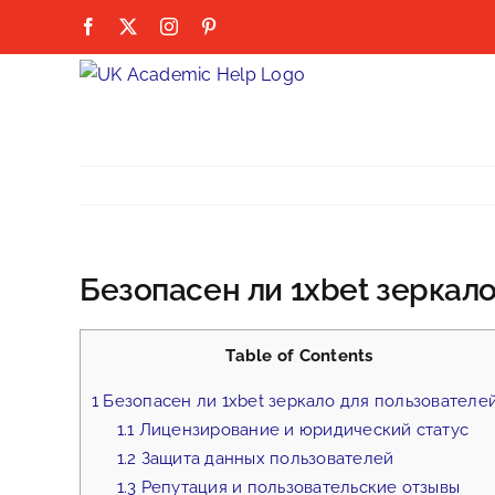
Skip
Facebook
X
Instagram
Pinterest
to
content
Безопасен ли 1xbet зеркал
Table of Contents
1
Безопасен ли 1xbet зеркало для пользователе
1.1
Лицензирование и юридический статус
1.2
Защита данных пользователей
1.3
Репутация и пользовательские отзывы