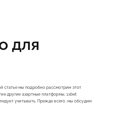
о для
ной статье мы подробно рассмотрим этот
гие другие азартные платформы, 1xbet
ледует учитывать. Прежде всего, мы обсудим