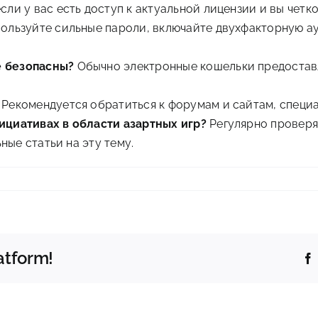
сли у вас есть доступ к актуальной лицензии и вы четк
ользуйте сильные пароли, включайте двухфакторную ау
е безопасны?
Обычно электронные кошельки предостав
Рекомендуется обратиться к форумам и сайтам, специ
ициативах в области азартных игр?
Регулярно проверяй
ные статьи на эту тему.
atform!
Коли