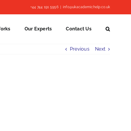
+44 744 191 5956
|
info@ukacademichelp.co.uk
Works
Our Experts
Contact Us
Previous
Next