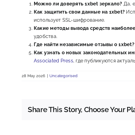
Можно ли доверять 1xbet зеркало?
Да, е
Как защитить свои данные на 1xbet?
Исп
использует SSL-шифрование.
Какие методы вывода средств наиболе
удобства.
Где найти независимые отзывы о 1xbet?
Как узнать о новых законодательных ин
Associated Press
, где публикуются актуаль
28 May 2026
|
Uncategorised
Share This Story, Choose Your Pl