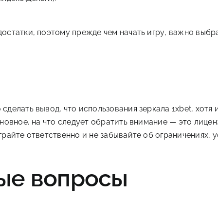
статки, поэтому прежде чем начать игру, важно выбрат
делать вывод, что использования зеркала 1xbet, хотя
новное, на что следует обратить внимание — это лицен
райте ответственно и не забывайте об ограничениях, у
ые вопросы