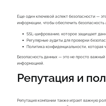
Еще один ключевой аспект безопасности — эт
информации, чтобы обеспечить безопасность л
SSL-шифрование, которое защищает данн
Регулярные аудиты для проверки безопас
Политика конфиденциальности, которая ч
Безопасность данных — это не просто важный
информацией.
Репутация и по
Репутация компании также играет важную роль