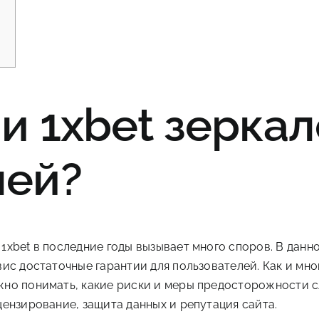
и 1xbet зеркал
лей?
1xbet в последние годы вызывает много споров. В дан
ис достаточные гарантии для пользователей. Как и мно
жно понимать, какие риски и меры предосторожности с
цензирование, защита данных и репутация сайта.