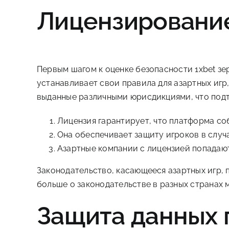
Лицензирование
Первым шагом к оценке безопасности 1xbet зе
устанавливает свои правила для азартных игр
выданные различными юрисдикциями, что подтв
Лицензия гарантирует, что платформа со
Она обеспечивает защиту игроков в случ
Азартные компании с лицензией попадаю
Законодательство, касающееся азартных игр, 
больше о законодательстве в разных странах 
Защита данных 